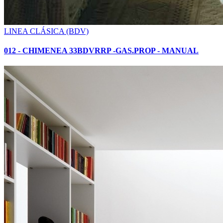
LINEA CLÁSICA (BDV)
012 - CHIMENEA 33BDVRRP -GAS.PROP - MANUAL