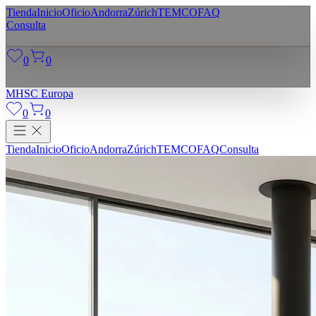
Tienda
Inicio
Oficio
Andorra
Zúrich
TEMCO
FAQ
Consulta
0
0
MHSC
Europa
0
0
Tienda
Inicio
Oficio
Andorra
Zúrich
TEMCO
FAQ
Consulta